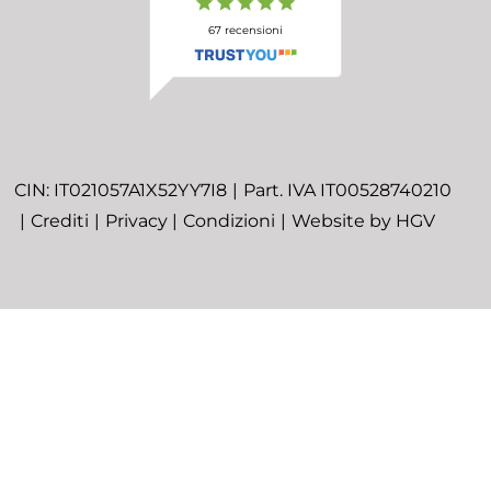
67
recensioni
CIN:
IT021057A1X52YY7I8
Part. IVA
IT00528740210
Crediti
Privacy
Condizioni
Website by
HGV